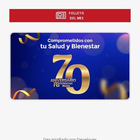
FOLLETO
DEL MES
Desarrollado por
Develover