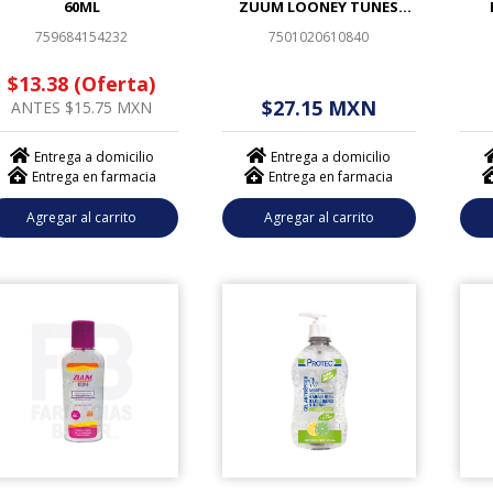
60ML
ZUUM LOONEY TUNES
125ML
759684154232
7501020610840
$13.38 (Oferta)
$ - - . - - (------)
$
$27.15 MXN
ANTES $15.75 MXN
Entrega a domicilio
Entrega a domicilio
Entrega en farmacia
Entrega en farmacia
Agregar al carrito
Agregar al carrito