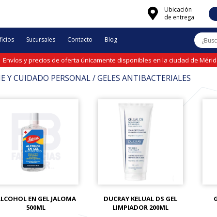
Ubicación
de entrega
icios
Sucursales
Contacto
Blog
Envíos y precios de oferta únicamente disponibles en la ciudad de Méri
NE Y CUIDADO PERSONAL / GELES ANTIBACTERIALES
LCOHOL EN GEL JALOMA
DUCRAY KELUAL DS GEL
500ML
LIMPIADOR 200ML