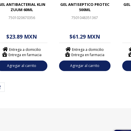
GEL ANTIBACTERIAL KLIN
GEL ANTISEPTICO PROTEC
GEL
ZUUM 60ML
500ML
7501020670356
7501048351367
$ - - . - - (------)
$ - - . - - (------)
$
$23.89 MXN
$61.29 MXN
Entrega a domicilio
Entrega a domicilio
Entrega en farmacia
Entrega en farmacia
Agregar al carrito
Agregar al carrito
2