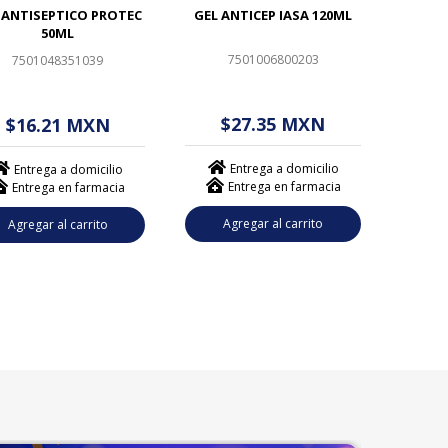
 ANTISEPTICO PROTEC
GEL ANTICEP IASA 120ML
50ML
7501006800203
7501048351039
$ - - . - - (------)
 - - . - - (------)
$27.35 MXN
$16.21 MXN
Entrega a domicilio
Entrega a domicilio
Entrega en farmacia
Entrega en farmacia
Agregar al carrito
Agregar al carrito