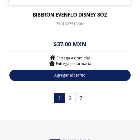
BIBERON EVENFLO DISNEY 8OZ
7501027513960
$ - - . - - (------)
$37.00 MXN
Entrega a domicilio
Entrega en farmacia
Agregar al carrito
1
2
7