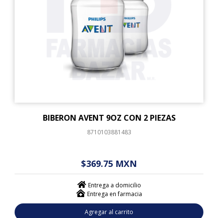
BIBERON AVENT 9OZ CON 2 PIEZAS
8710103881483
$ - - . - - (------)
$369.75 MXN
Entrega a domicilio
Entrega en farmacia
Agregar al carrito