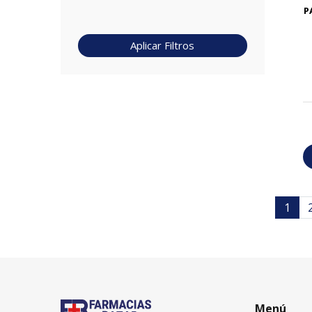
P
Aplicar Filtros
1
Menú