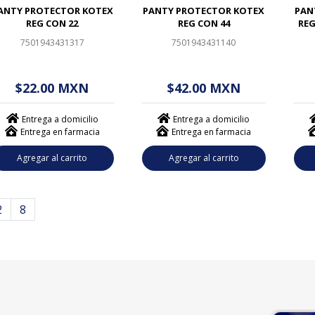
ANTY PROTECTOR KOTEX
PANTY PROTECTOR KOTEX
PAN
REG CON 22
REG CON 44
REG
7501943431317
7501943431140
$ - - . - - (------)
$ - - . - - (------)
$
$22.00 MXN
$42.00 MXN
Entrega a domicilio
Entrega a domicilio
Entrega en farmacia
Entrega en farmacia
Agregar al carrito
Agregar al carrito
2
8