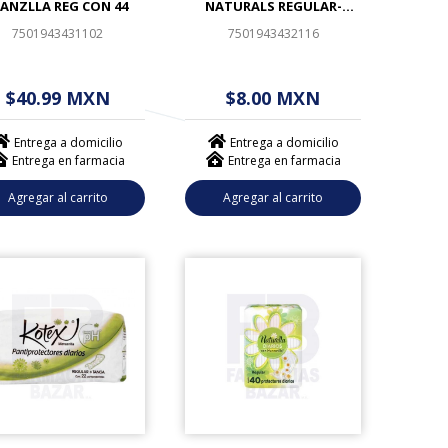
ANZLLA REG CON 44
NATURALS REGULAR-
TANGA 12 PIEZAS
7501943431102
7501943432116
 - - . - - (------)
$ - - . - - (------)
$40.99 MXN
$8.00 MXN
Entrega a domicilio
Entrega a domicilio
Entrega en farmacia
Entrega en farmacia
Agregar al carrito
Agregar al carrito