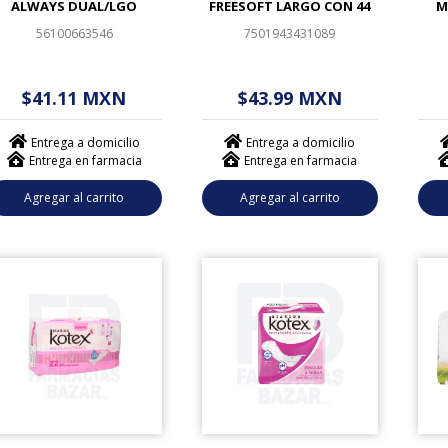
ALWAYS DUAL/LGO
FREESOFT LARGO CON 44
M
56100663546
7501943431089
$ - - . - - (------)
$ - - . - - (------)
$
$41.11 MXN
$43.99 MXN
Entrega a domicilio
Entrega a domicilio
Entrega en farmacia
Entrega en farmacia
Agregar al carrito
Agregar al carrito