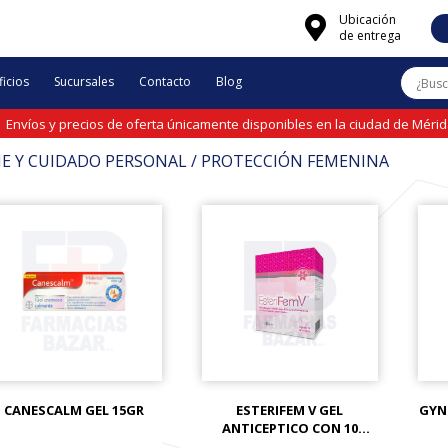
Ubicación
de entrega
icios
Sucursales
Contacto
Blog
Envíos y precios de oferta únicamente disponibles en la ciudad de Méri
NE Y CUIDADO PERSONAL / PROTECCIÓN FEMENINA
CANESCALM GEL 15GR
ESTERIFEM V GEL
GYN
ANTICEPTICO CON 10
APLICADORES VAGINALES