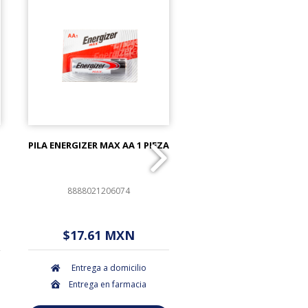
PILA ENERGIZER MAX AA 1 PIEZA
COTONETES KIUTS BOL
PIEZAS
8888021206074
759684271038
$ - - . - - (Oferta)
$ - - . - - (Ofert
$17.61 MXN
$3.50 MXN
Entrega a domicilio
Entrega a domicil
Entrega en farmacia
Entrega en farmac