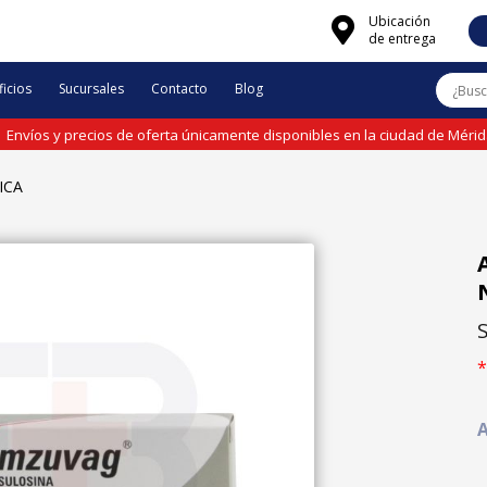
Ubicación
de entrega
icios
Sucursales
Contacto
Blog
Envíos y precios de oferta únicamente disponibles en la ciudad de Méri
ICA
*
A