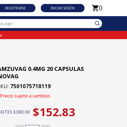
0
REGISTRARSE
INICIAR SESIÓN
da
AMZUVAG 0.4MG 20 CAPSULAS
NOVAG
SKU:
7501075718119
Precio sujeto a cambios
$152.83
NTES $380.00