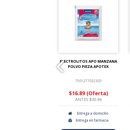
 PROTEC 10X10CM PIEZA
ELECTROLITOS APO MANZANA
POLVO PIEZA APOTEX
7501048613502
7501277032303
$2.12 (Oferta)
$16.89 (Oferta)
ANTES $2.16
ANTES $30.96
Entrega a domicilio
Entrega a domicilio
Entrega en farmacia
Entrega en farmacia