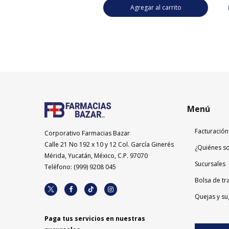
Agregar al carrito
Agregar al carrito
Menú
Facturación
Corporativo Farmacias Bazar
Calle 21 No 192 x 10 y 12 Col. García Ginerés
¿Quiénes s
Mérida, Yucatán, México, C.P. 97070
Sucursales
Teléfono: (999) 9208 045
Bolsa de tr
Quejas y su
Paga tus servicios en nuestras