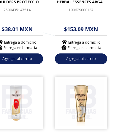
ULDERS PROTECCION
HERBAL ESSENCES ARGAN
CAIDA 150ML
OIL OF MOROCCO 400ML
7500435147514
190679000187
 - - . - - (------)
$ - - . - - (------)
$38.01 MXN
$153.09 MXN
Entrega a domicilio
Entrega a domicilio
Entrega en farmacia
Entrega en farmacia
Agregar al carrito
Agregar al carrito