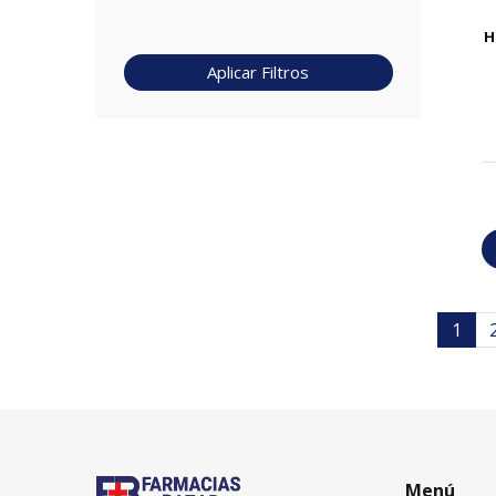
H
Aplicar Filtros
1
Menú