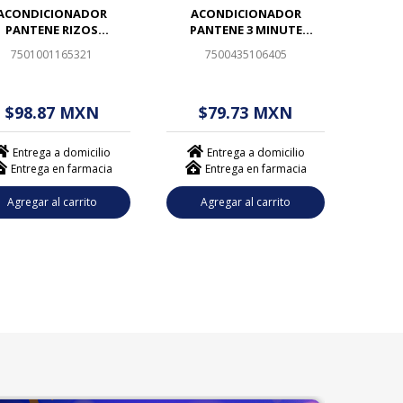
ACONDICIONADOR
ACONDICIONADOR
PANTENE RIZOS
PANTENE 3 MINUTE
DEFINIDOS PRO
MIRACLE LISO EXTREMO
7501001165321
7500435106405
VITAMINAS 400ML
170ML
 - - . - - (------)
$ - - . - - (------)
$98.87 MXN
$79.73 MXN
Entrega a domicilio
Entrega a domicilio
Entrega en farmacia
Entrega en farmacia
Agregar al carrito
Agregar al carrito