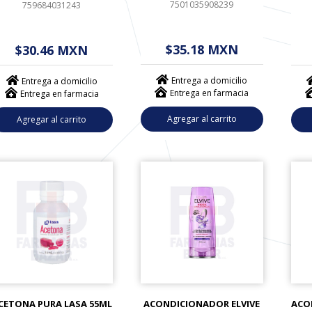
7501035908239
759684031243
$ - - . - - (------)
$ - - . - - (------)
$
$35.18 MXN
$30.46 MXN
Entrega a domicilio
Entrega a domicilio
Entrega en farmacia
Entrega en farmacia
Agregar al carrito
Agregar al carrito
CETONA PURA LASA 55ML
ACONDICIONADOR ELVIVE
ACO