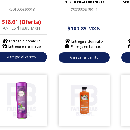
HIDRA HIALURONICO
SHO
370ML
7501006890013
7509552845914
$18.61 (Oferta)
$ - - . - - (------)
$
$100.89 MXN
ANTES $18.88 MXN
Entrega a domicilio
Entrega a domicilio
Entrega en farmacia
Entrega en farmacia
Agregar al carrito
Agregar al carrito