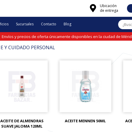
Ubicación
de entrega
icios
Sucursales
Contacto
Blog
Envíos y precios de oferta únicamente disponibles en la ciudad de Méri
NE Y CUIDADO PERSONAL
ACEITE DE ALMENDRAS
ACEITE MENNEN 50ML
AC
SUAVE JALOMA 120ML