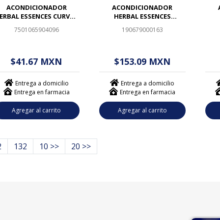
ACONDICIONADOR
ACONDICIONADOR
ERBAL ESSENCES CURVAS
HERBAL ESSENCES
PELIGROSAS 300ML
MORINGA GOLD 400ML
7501065904096
190679000163
$ - - . - - (------)
$ - - . - - (------)
$
$41.67 MXN
$153.09 MXN
Entrega a domicilio
Entrega a domicilio
Entrega en farmacia
Entrega en farmacia
Agregar al carrito
Agregar al carrito
2
132
10 >>
20 >>