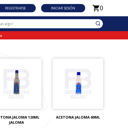
0
REGISTRARSE
INICIAR SESIÓN
da
ETONA JALOMA 120ML
ACETONA JALOMA 60ML
JALOMA