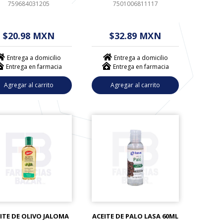
759684031205
7501006811117
 - - . - - (------)
$ - - . - - (------)
$20.98 MXN
$32.89 MXN
Entrega a domicilio
Entrega a domicilio
Entrega en farmacia
Entrega en farmacia
Agregar al carrito
Agregar al carrito
ITE DE OLIVO JALOMA
ACEITE DE PALO LASA 60ML