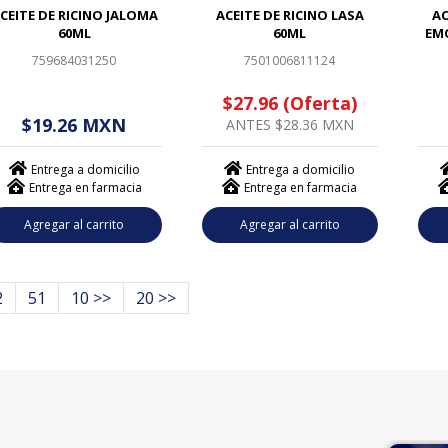
CEITE DE RICINO JALOMA
ACEITE DE RICINO LASA
AC
60ML
60ML
EM
759684031250
7501006811124
$ - - . - - (------)
$27.96 (Oferta)
$
$19.26 MXN
ANTES $28.36 MXN
Entrega a domicilio
Entrega a domicilio
Entrega en farmacia
Entrega en farmacia
Agregar al carrito
Agregar al carrito
2
51
10 >>
20 >>