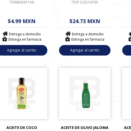
759684391156
7501123210763
$ - - . - - (------)
$ - - . - - (------)
$
$4.99 MXN
$24.73 MXN
Entrega a domicilio
Entrega a domicilio
Entrega en farmacia
Entrega en farmacia
Agregar al carrito
Agregar al carrito
ACEITE DE COCO
ACEITE DE OLIVO JALOMA
ACE