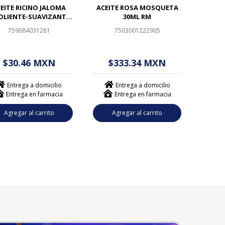
EITE RICINO JALOMA
ACEITE ROSA MOSQUETA
OLIENTE-SUAVIZANTE
30ML RM
120ML
759684031281
7503001222905
 - - . - - (------)
$ - - . - - (------)
$30.46 MXN
$333.34 MXN
Entrega a domicilio
Entrega a domicilio
Entrega en farmacia
Entrega en farmacia
Agregar al carrito
Agregar al carrito