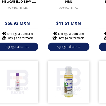
PIEL/CABELLO 120ML
60ML
JALOMA
759684031144
759684031052
$ - - . - - (------)
$ - - . - - (------)
$
$56.93 MXN
$11.51 MXN
Entrega a domicilio
Entrega a domicilio
Entrega en farmacia
Entrega en farmacia
Agregar al carrito
Agregar al carrito