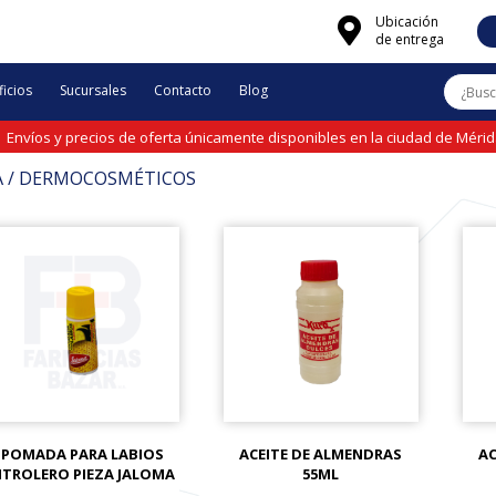
Ubicación
de entrega
icios
Sucursales
Contacto
Blog
Envíos y precios de oferta únicamente disponibles en la ciudad de Méri
 / DERMOCOSMÉTICOS
POMADA PARA LABIOS
ACEITE DE ALMENDRAS
AC
ITROLERO PIEZA JALOMA
55ML