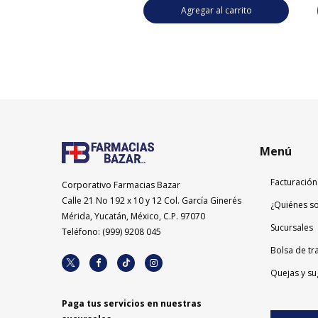
Agregar al carrito
Agregar al carrito
Menú
Facturación
Corporativo Farmacias Bazar
Calle 21 No 192 x 10 y 12 Col. García Ginerés
¿Quiénes s
Mérida, Yucatán, México, C.P. 97070
Sucursales
Teléfono: (999) 9208 045
Bolsa de tr
Quejas y su
Paga tus servicios en nuestras