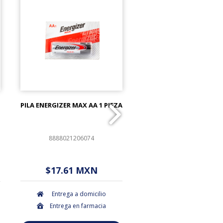
PILA ENERGIZER MAX AA 1 PIEZA
COTONETES KIUTS BOL
PIEZAS
8888021206074
759684271038
$ - - . - - (Oferta)
$ - - . - - (Ofert
$17.61 MXN
$3.50 MXN
Entrega a domicilio
Entrega a domicil
Entrega en farmacia
Entrega en farmac