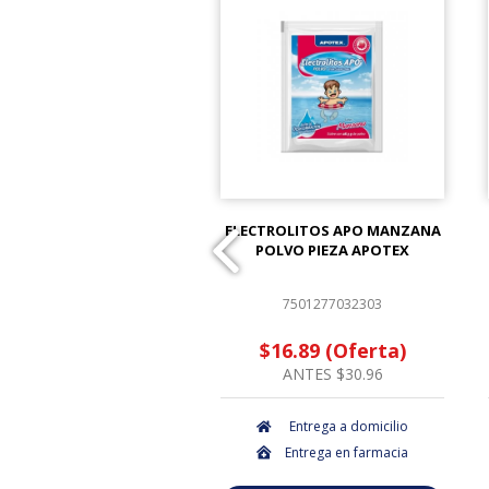
 PROTEC 10X10CM PIEZA
ELECTROLITOS APO MANZANA
POLVO PIEZA APOTEX
7501048613502
7501277032303
$2.12 (Oferta)
$16.89 (Oferta)
ANTES $2.16
ANTES $30.96
Entrega a domicilio
Entrega a domicilio
Entrega en farmacia
Entrega en farmacia