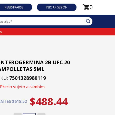
0
REGISTRARSE
INICIAR SESIÓN
da
ENTEROGERMINA 2B UFC 20
AMPOLLETAS 5ML
SKU:
7501328980119
Precio sujeto a cambios
$488.44
NTES $618.52