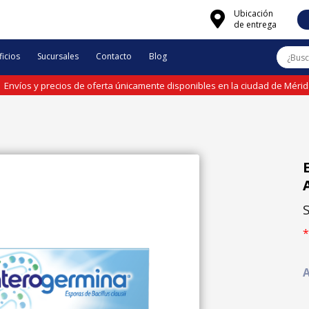
Ubicación
de entrega
icios
Sucursales
Contacto
Blog
Envíos y precios de oferta únicamente disponibles en la ciudad de Méri
*
A