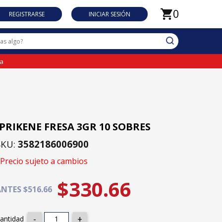
0
REGISTRARSE
INICIAR SESIÓN
da
IPRIKENE FRESA 3GR 10 SOBRES
SKU:
3582186006900
Precio sujeto a cambios
$330.66
NTES $516.66
antidad