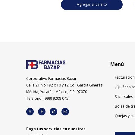
Agregar al carrito
Agregar al carrito
Menú
Facturación
Corporativo Farmacias Bazar
Calle 21 No 192 x 10 y 12 Col. García Ginerés
¿Quiénes s
Mérida, Yucatán, México, C.P. 97070
Sucursales
Teléfono: (999) 9208 045
Bolsa de tr
Quejas y su
Paga tus servicios en nuestras