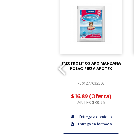
 PROTEC 10X10CM PIEZA
ELECTROLITOS APO MANZANA
POLVO PIEZA APOTEX
7501048613502
7501277032303
$2.12 (Oferta)
$16.89 (Oferta)
ANTES $2.16
ANTES $30.96
Entrega a domicilio
Entrega a domicilio
Entrega en farmacia
Entrega en farmacia