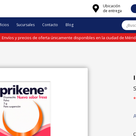
Ubicación
de entrega
icios
Sucursales
Contacto
Blog
Envíos y precios de oferta únicamente disponibles en la ciudad de Méri
*
A
C