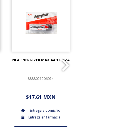
PILA ENERGIZER MAX AA 1 PIEZA
COTONETES KIUTS BOL
PIEZAS
8888021206074
759684271038
$ - - . - - (Oferta)
$ - - . - - (Ofert
$17.61 MXN
$3.50 MXN
Entrega a domicilio
Entrega a domicil
Entrega en farmacia
Entrega en farmac