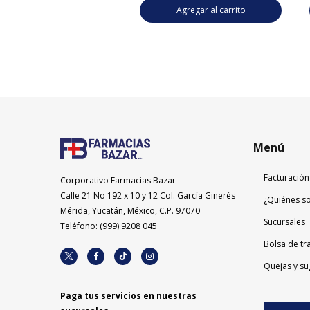
Agregar al carrito
Agregar al carrito
Menú
Facturación
Corporativo Farmacias Bazar
Calle 21 No 192 x 10 y 12 Col. García Ginerés
¿Quiénes s
Mérida, Yucatán, México, C.P. 97070
Sucursales
Teléfono: (999) 9208 045
Bolsa de tr
Quejas y su
Paga tus servicios en nuestras