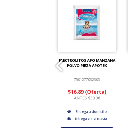
 PROTEC 10X10CM PIEZA
ELECTROLITOS APO MANZANA
POLVO PIEZA APOTEX
7501048613502
7501277032303
$2.12 (Oferta)
$16.89 (Oferta)
ANTES $2.16
ANTES $30.96
Entrega a domicilio
Entrega a domicilio
Entrega en farmacia
Entrega en farmacia