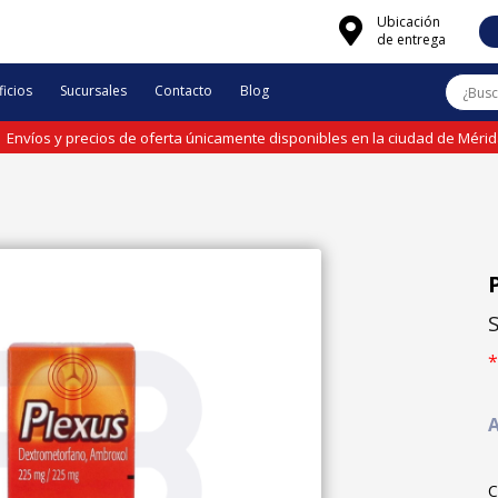
Ubicación
de entrega
icios
Sucursales
Contacto
Blog
Envíos y precios de oferta únicamente disponibles en la ciudad de Méri
*
A
C