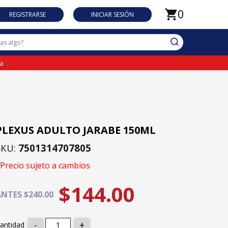
0
REGISTRARSE
INICIAR SESIÓN
da
PLEXUS ADULTO JARABE 150ML
SKU:
7501314707805
Precio sujeto a cambios
$144.00
NTES $240.00
antidad