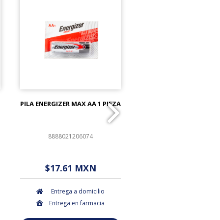
PILA ENERGIZER MAX AA 1 PIEZA
COTONETES KIUTS BOL
PIEZAS
8888021206074
759684271038
$ - - . - - (Oferta)
$ - - . - - (Ofert
$17.61 MXN
$3.50 MXN
Entrega a domicilio
Entrega a domicil
Entrega en farmacia
Entrega en farmac